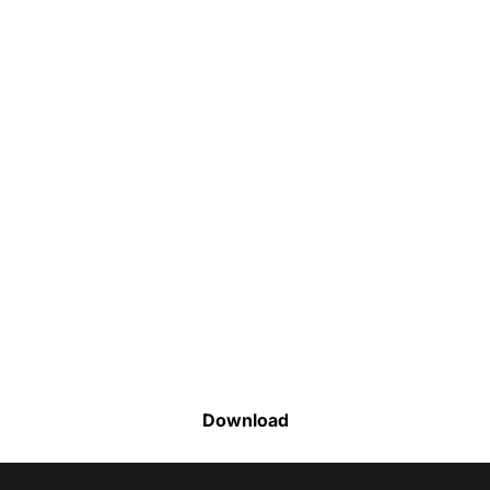
Faça o download da nossa lista completa
de estoque e tenha acesso a todos os
produtos disponíveis
Download