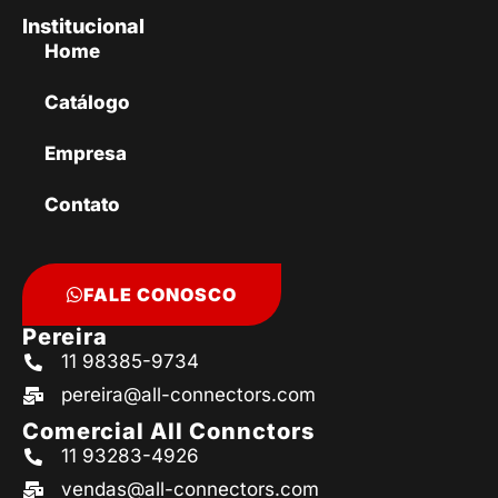
Institucional
Home
Catálogo
Empresa
Contato
FALE CONOSCO
Pereira
11 98385-9734
pereira@all-connectors.com
Comercial All Connctors
11 93283-4926
vendas@all-connectors.com