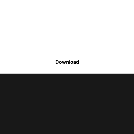
Faça o download da nossa lista completa
de estoque e tenha acesso a todos os
produtos disponíveis
Download