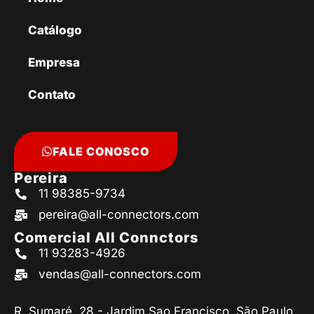
Catálogo
Empresa
Contato
FALE CONOSCO
Pereira
11 98385-9734
pereira@all-connectors.com
Comercial All Connctors
11 93283-4926
vendas@all-connectors.com
R. Sumaré, 28 - Jardim Sao Francisco, São Paulo