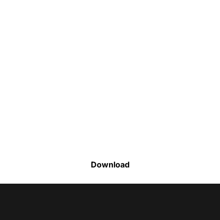
Faça o download da nossa lista completa
de estoque e tenha acesso a todos os
produtos disponíveis
Download