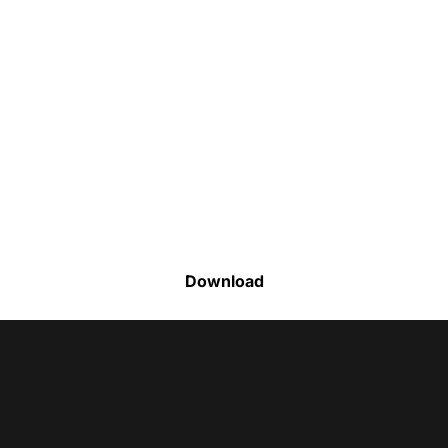
Faça o download da nossa lista completa
de estoque e tenha acesso a todos os
produtos disponíveis
Download