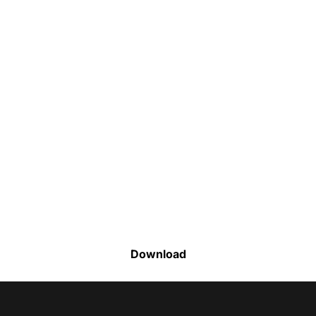
Faça o download da nossa lista completa
de estoque e tenha acesso a todos os
produtos disponíveis
Download