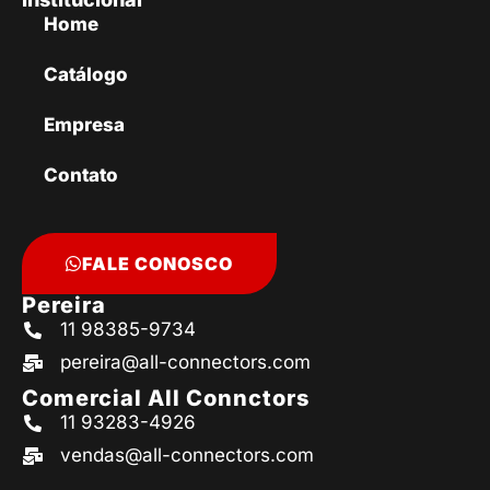
Home
Catálogo
Empresa
Contato
FALE CONOSCO
Pereira
11 98385-9734
pereira@all-connectors.com
Comercial All Connctors
11 93283-4926
vendas@all-connectors.com