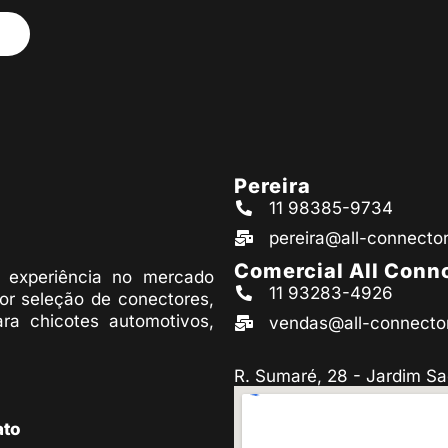
Pereira
11 98385-9734
pereira@all-connecto
Comercial All Conn
experiência no mercado
11 93283-4926
or seleção de conectores,
ara chicotes automotivos,
vendas@all-connecto
R. Sumaré, 28 - Jardim Sa
ato