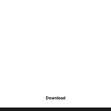
Faça o download da nossa lista completa
de estoque e tenha acesso a todos os
produtos disponíveis
Download