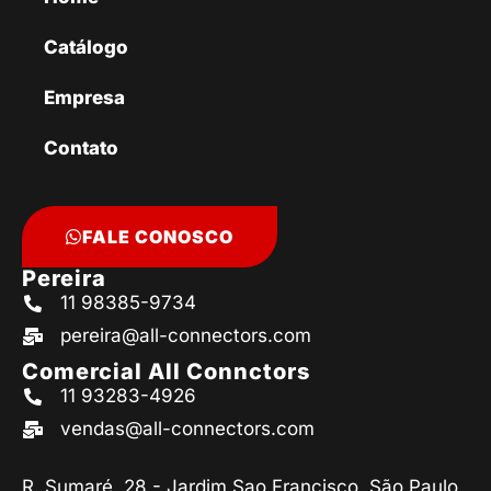
Catálogo
Empresa
Contato
FALE CONOSCO
Pereira
11 98385-9734
pereira@all-connectors.com
Comercial All Connctors
11 93283-4926
vendas@all-connectors.com
R. Sumaré, 28 - Jardim Sao Francisco, São Paulo