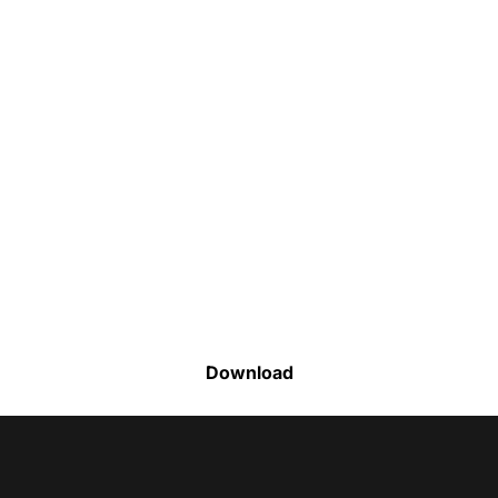
Faça o download da nossa lista completa
de estoque e tenha acesso a todos os
produtos disponíveis
Download