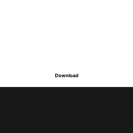
Faça o download da nossa lista completa
de estoque e tenha acesso a todos os
produtos disponíveis
Download