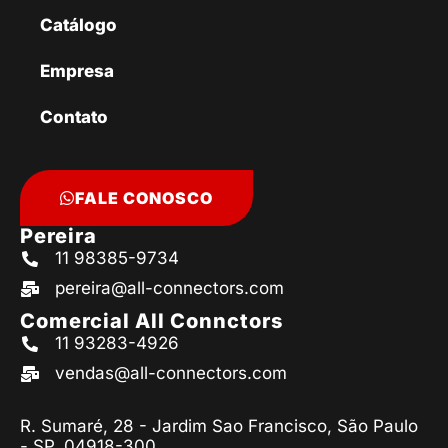
Catálogo
Empresa
Contato
FALE CONOSCO
Pereira
11 98385-9734
pereira@all-connectors.com
Comercial All Connctors
11 93283-4926
vendas@all-connectors.com
R. Sumaré, 28 - Jardim Sao Francisco, São Paulo
- SP, 04918-300