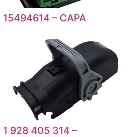
15494614 – CAPA
1 928 405 314 –