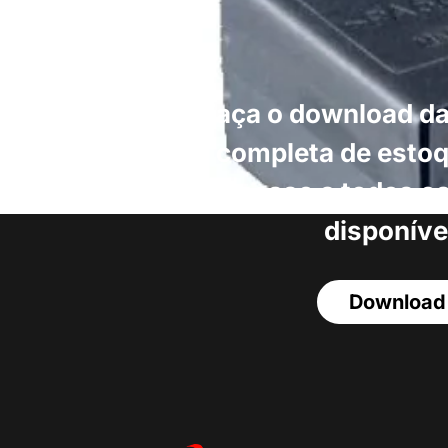
Faça o download da
completa de estoq
acesso a todos o
disponíve
Download