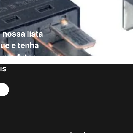
 nossa lista
ue e tenha
s produtos
is