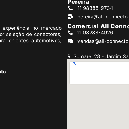
Pereira
11 98385-9734
pereira@all-connecto
Comercial All Conn
experiência no mercado
11 93283-4926
or seleção de conectores,
ara chicotes automotivos,
vendas@all-connecto
R. Sumaré, 28 - Jardim Sa
ato