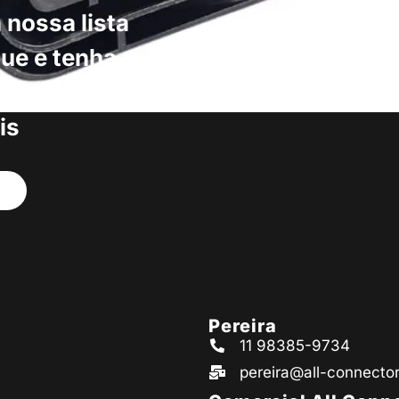
 nossa lista
ue e tenha
s produtos
is
Pereira
11 98385-9734
pereira@all-connecto