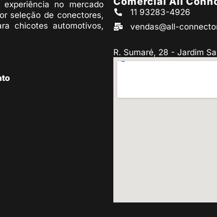
Comercial All Conn
experiência no mercado
11 93283-4926
or seleção de conectores,
ara chicotes automotivos,
vendas@all-connecto
R. Sumaré, 28 - Jardim Sa
ato