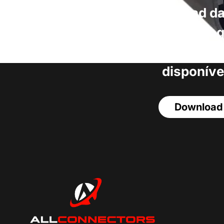
Faça o download da
completa de estoq
acesso a todos o
disponíve
Download