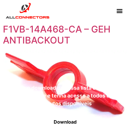
F1VB-14A468-CA – GEH
ANTIBACKOUT
Faça o download da nossa lista completa
de estoque e tenha acesso a todos os
produtos disponíveis
Download