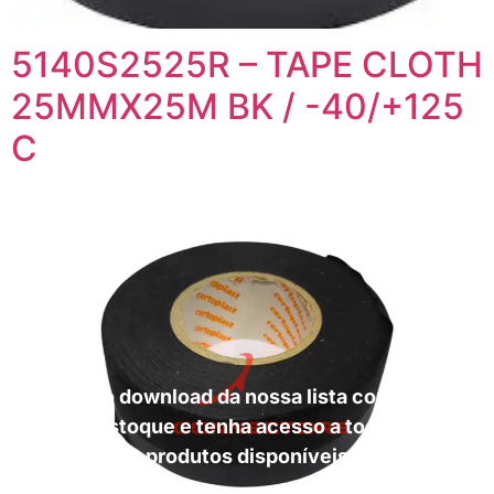
5140S2525R – TAPE CLOTH
25MMX25M BK / -40/+125
C
Faça o download da nossa lista completa
de estoque e tenha acesso a todos os
produtos disponíveis