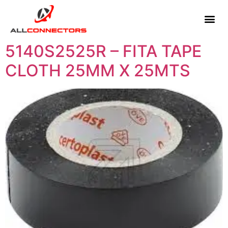
5140S2525R – FITA TAPE
CLOTH 25MM X 25MTS