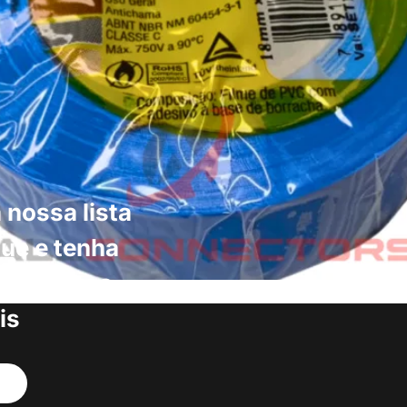
 nossa lista
ue e tenha
s produtos
is