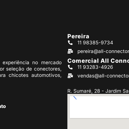
Pereira
11 98385-9734
pereira@all-connecto
Comercial All Conn
experiência no mercado
11 93283-4926
or seleção de conectores,
ara chicotes automotivos,
vendas@all-connecto
R. Sumaré, 28 - Jardim Sa
ato