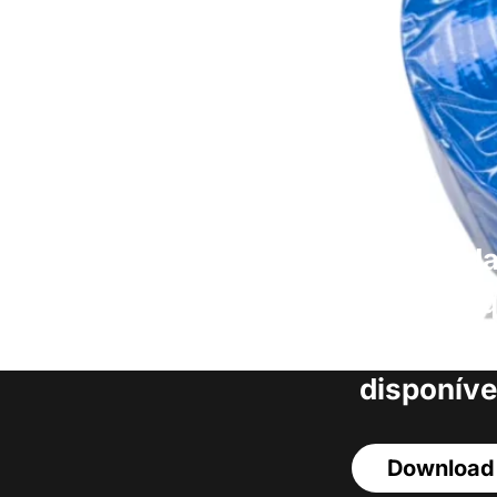
Faça o download da
completa de estoq
acesso a todos o
disponíve
Download