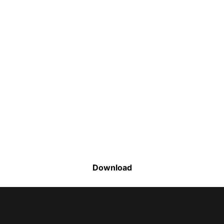
Faça o download da nossa lista completa
de estoque e tenha acesso a todos os
produtos disponíveis
Download