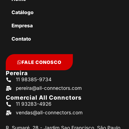
Catálogo
Empresa
Contato
FALE CONOSCO
Pereira
11 98385-9734
pereira@all-connectors.com
Comercial All Connctors
11 93283-4926
vendas@all-connectors.com
R. Sumaré, 28 - Jardim Sao Francisco, São Paulo