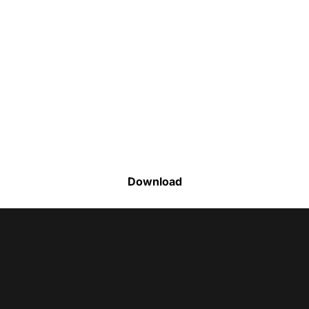
Faça o download da nossa lista completa
de estoque e tenha acesso a todos os
produtos disponíveis
Download