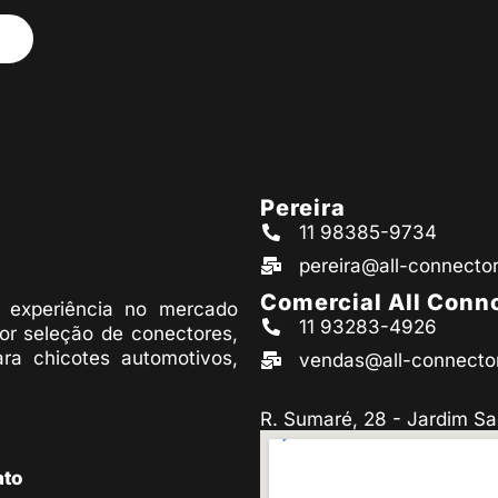
Pereira
11 98385-9734
pereira@all-connecto
Comercial All Conn
experiência no mercado
11 93283-4926
or seleção de conectores,
ara chicotes automotivos,
vendas@all-connecto
R. Sumaré, 28 - Jardim Sa
ato