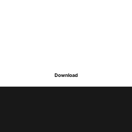
Faça o download da nossa lista completa
de estoque e tenha acesso a todos os
produtos disponíveis
Download