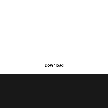
Faça o download da nossa lista completa
de estoque e tenha acesso a todos os
produtos disponíveis
Download