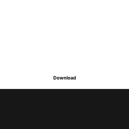
Faça o download da nossa lista completa
de estoque e tenha acesso a todos os
produtos disponíveis
Download