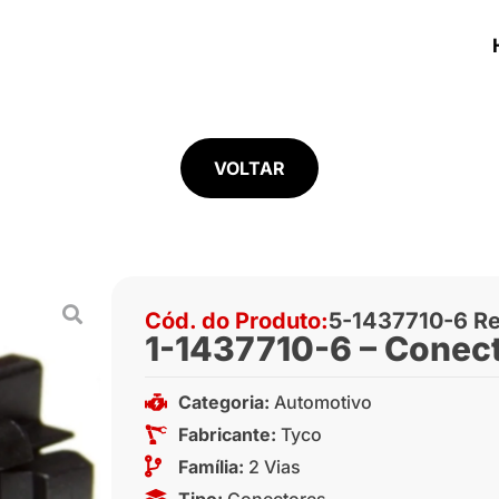
VOLTAR
Cód. do Produto:
5-1437710-6 Re
1-1437710-6 – Conect
Categoria:
Automotivo
Fabricante:
Tyco
Família:
2 Vias
Tipo:
Conectores