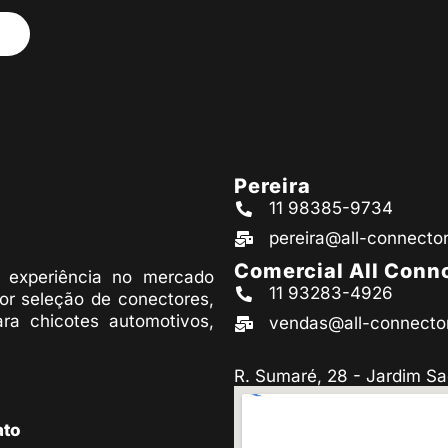
Pereira
11 98385-9734
pereira@all-connecto
Comercial All Conn
experiência no mercado
11 93283-4926
or seleção de conectores,
ara chicotes automotivos,
vendas@all-connecto
R. Sumaré, 28 - Jardim Sa
ato